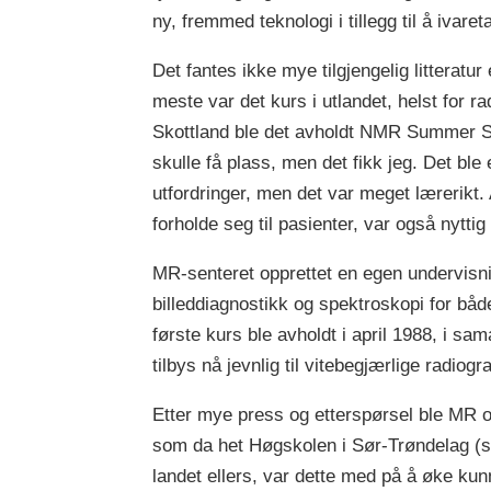
ny, fremmed teknologi i tillegg til å ivare
Det fantes ikke mye tilgjengelig litteratu
meste var det kurs i utlandet, helst for ra
Skottland ble det avholdt NMR Summer Sch
skulle få plass, men det fikk jeg. Det b
utfordringer, men det var meget lærerikt. A
forholde seg til pasienter, var også nyttig
MR-senteret opprettet en egen undervisni
billeddiagnostikk og spektroskopi for både 
første kurs ble avholdt i april 1988, i 
tilbys nå jevnlig til vitebegjærlige radiogra
Etter mye press og etterspørsel ble MR og
som da het Høgskolen i Sør-Trøndelag (s
landet ellers, var dette med på å øke ku