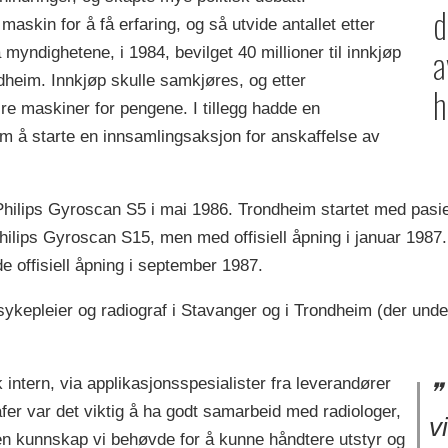
d
askin for å få erfaring, og så utvide antallet etter
a
 myndighetene, i 1984, bevilget 40 millioner til innkjøp
ndheim. Innkjøp skulle samkjøres, og etter
h
ire maskiner for pengene. I tillegg hadde en
 om å starte en innsamlingsaksjon for anskaffelse av
 Philips Gyroscan S5 i mai 1986. Trondheim startet med pasi
ips Gyroscan S15, men med offisiell åpning i januar 1987. 
 offisiell åpning i september 1987.
sykepleier og radiograf i Stavanger og i Trondheim (der unde
 intern, via applikasjonsspesialister fra leverandører
afer var det viktig å ha godt samarbeid med radiologer,
v
den kunnskap vi behøvde for å kunne håndtere utstyr og