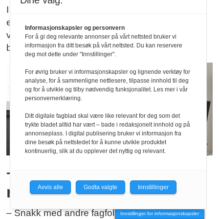
Dine valg:
I 2003 ble Mette Karen Henning radiograf. 22 år
etterpå har hun en fersk ph.d. Hun skulle ønske
Informasjonskapsler og personvern
videreutdanning og mastergrader i større grad
For å gi deg relevante annonser på vårt nettsted bruker vi
informasjon fra ditt besøk på vårt nettsted. Du kan reservere
ble lagt opp som stillinger.
deg mot dette under "Innstillinger".
For øvrig bruker vi informasjonskapsler og lignende verktøy for
analyse, for å sammenligne nettlesere, tilpasse innhold til deg
og for å utvikle og tilby nødvendig funksjonalitet. Les mer i vår
personvernerklæring.
Ditt digitale fagblad skal være like relevant for deg som det
trykte bladet alltid har vært – bade i redaksjonelt innhold og på
annonseplass. I digital publisering bruker vi informasjon fra
dine besøk på nettstedet for å kunne utvikle produktet
kontinuerlig, slik at du opplever det nyttig og relevant.
– Faglig samarbeid en
nøkkel
Avvis alle
Godta valgte
Innstillinger
– Snakk med andre fagfolk om ideer som
Innstillinger for informasjonskapsler