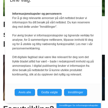
Dine valg:
Informasjonskapsler og personvern
For å gi deg relevante annonser på vårt nettsted bruker vi
Radiografer og
informasjon fra ditt besøk på vårt nettsted. Du kan reservere
deg mot dette under "Innstillinger".
stråleterapeuter i
For øvrig bruker vi informasjonskapsler og lignende verktøy for
analyse, for å sammenligne nettlesere, tilpasse innhold til deg
beredskap
og for å utvikle og tilby nødvendig funksjonalitet. Les mer i vår
personvernerklæring.
Ditt digitale fagblad skal være like relevant for deg som det
trykte bladet alltid har vært – bade i redaksjonelt innhold og på
annonseplass. I digital publisering bruker vi informasjon fra
dine besøk på nettstedet for å kunne utvikle produktet
kontinuerlig, slik at du opplever det nyttig og relevant.
Avvis alle
Godta valgte
Innstillinger
Innstillinger for informasjonskapsler