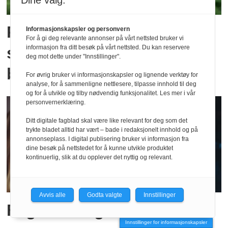
Dine valg:
Radiografer og
Informasjonskapsler og personvern
For å gi deg relevante annonser på vårt nettsted bruker vi
stråleterapeuter i
informasjon fra ditt besøk på vårt nettsted. Du kan reservere
deg mot dette under "Innstillinger".
beredskap
For øvrig bruker vi informasjonskapsler og lignende verktøy for
analyse, for å sammenligne nettlesere, tilpasse innhold til deg
og for å utvikle og tilby nødvendig funksjonalitet. Les mer i vår
personvernerklæring.
Ditt digitale fagblad skal være like relevant for deg som det
trykte bladet alltid har vært – bade i redaksjonelt innhold og på
annonseplass. I digital publisering bruker vi informasjon fra
dine besøk på nettstedet for å kunne utvikle produktet
kontinuerlig, slik at du opplever det nyttig og relevant.
Avvis alle
Godta valgte
Innstillinger
Fagutvikling? Ja, takk!
Innstillinger for informasjonskapsler