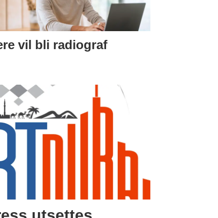
ere vil bli radiograf
ess utsettes