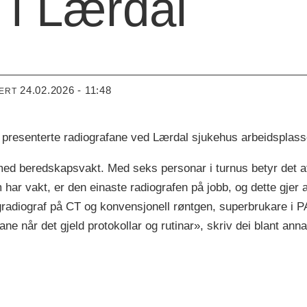
 i Lærdal
24.02.2026 - 11:48
TERT
, presenterte radiografane ved Lærdal sjukehus arbeidsplas
ed beredskapsvakt. Med seks personar i turnus betyr det at
har vakt, er den einaste radiografen på jobb, og dette gjer at
agradiograf på CT og konvensjonell røntgen, superbrukare i
e når det gjeld protokollar og rutinar», skriv dei blant anna