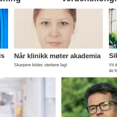
is
Når klinikk møter akademia
Si
Skarpere bilder, sterkere fag!
Vil 
de f