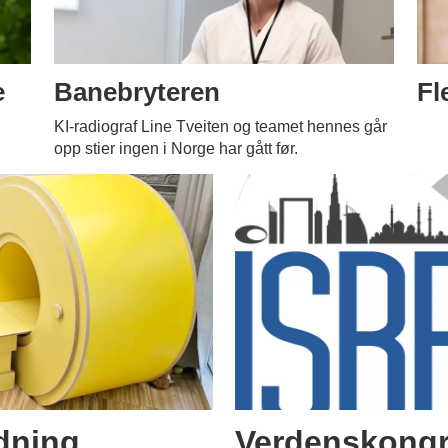
e
Banebryteren
Fl
KI-radiograf Line Tveiten og teamet hennes går
opp stier ingen i Norge har gått før.
rdning
Verdenskongr