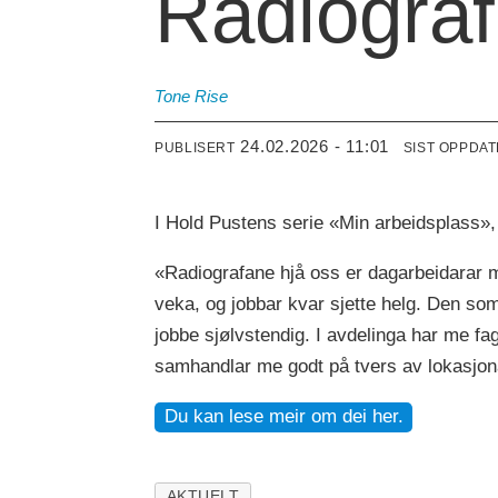
Radiograf
Tone
Rise
24.02.2026 - 11:01
PUBLISERT
SIST OPPDA
I Hold Pustens serie «Min arbeidsplass»
«Radiografane hjå oss er dagarbeidarar m
veka, og jobbar kvar sjette helg. Den som 
jobbe sjølvstendig. I avdelinga har me f
samhandlar me godt på tvers av lokasjonan
Du kan lese meir om dei her.
AKTUELT