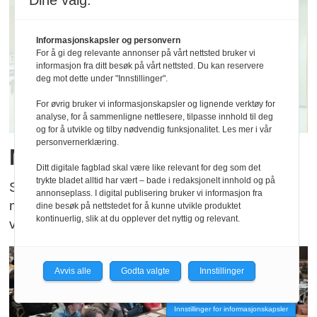
Dine valg:
Informasjonskapsler og personvern
For å gi deg relevante annonser på vårt nettsted bruker vi
informasjon fra ditt besøk på vårt nettsted. Du kan reservere
deg mot dette under "Innstillinger".
For øvrig bruker vi informasjonskapsler og lignende verktøy for
analyse, for å sammenligne nettlesere, tilpasse innhold til deg
og for å utvikle og tilby nødvendig funksjonalitet. Les mer i vår
personvernerklæring.
MR spektroskopi og gliom
Ditt digitale fagblad skal være like relevant for deg som det
trykte bladet alltid har vært – bade i redaksjonelt innhold og på
Studie undersøker hvorvidt MR spektroskopi og
annonseplass. I digital publisering bruker vi informasjon fra
maskinlæring kan bidra til en bedre diagnose
dine besøk på nettstedet for å kunne utvikle produktet
kontinuerlig, slik at du opplever det nyttig og relevant.
ved den alvorlige hjernekreftvarianten gliom.
Avvis alle
Godta valgte
Innstillinger
Innstillinger for informasjonskapsler