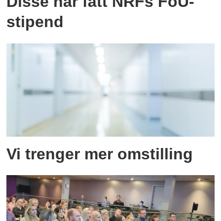
Disse har fått NRFs FoU-
stipend
Vi trenger mer omstilling