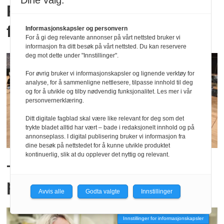
Dine valg:
Psykologisk trygghet:­ Et
fruktbart jobbklima
Informasjonskapsler og personvern
For å gi deg relevante annonser på vårt nettsted bruker vi
informasjon fra ditt besøk på vårt nettsted. Du kan reservere
deg mot dette under "Innstillinger".
For øvrig bruker vi informasjonskapsler og lignende verktøy for
analyse, for å sammenligne nettlesere, tilpasse innhold til deg
og for å utvikle og tilby nødvendig funksjonalitet. Les mer i vår
personvernerklæring.
Ditt digitale fagblad skal være like relevant for deg som det
trykte bladet alltid har vært – bade i redaksjonelt innhold og på
annonseplass. I digital publisering bruker vi informasjon fra
dine besøk på nettstedet for å kunne utvikle produktet
kontinuerlig, slik at du opplever det nyttig og relevant.
– KI setter oss i en unik
posisjon
Avvis alle
Godta valgte
Innstillinger
Innstillinger for informasjonskapsler