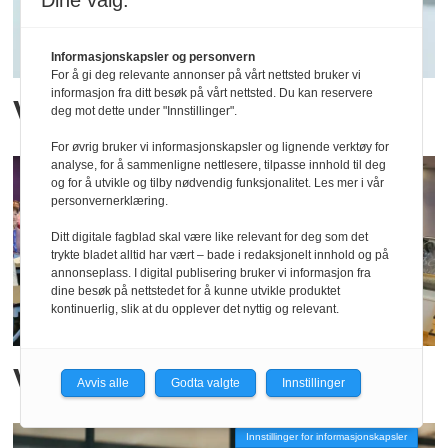
Dine valg:
Informasjonskapsler og personvern
For å gi deg relevante annonser på vårt nettsted bruker vi
informasjon fra ditt besøk på vårt nettsted. Du kan reservere
Vi trenger mer omstilling
deg mot dette under "Innstillinger".
For øvrig bruker vi informasjonskapsler og lignende verktøy for
analyse, for å sammenligne nettlesere, tilpasse innhold til deg
og for å utvikle og tilby nødvendig funksjonalitet. Les mer i vår
personvernerklæring.
Ditt digitale fagblad skal være like relevant for deg som det
trykte bladet alltid har vært – bade i redaksjonelt innhold og på
annonseplass. I digital publisering bruker vi informasjon fra
dine besøk på nettstedet for å kunne utvikle produktet
kontinuerlig, slik at du opplever det nyttig og relevant.
Verdien av styrearbeid
Avvis alle
Godta valgte
Innstillinger
Innstillinger for informasjonskapsler